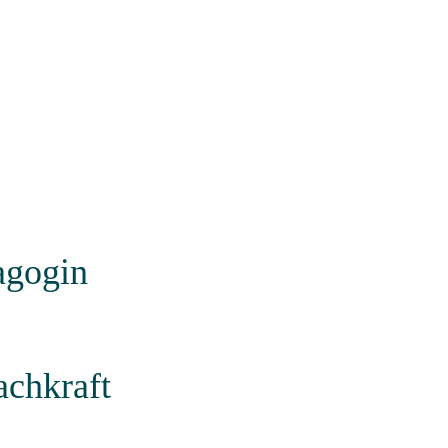
agogin
achkraft