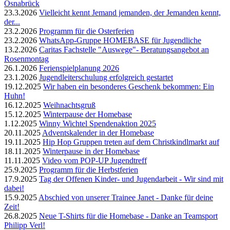
Osnabrück
23.3.2026
Vielleicht kennt Jemand jemanden, der Jemanden kennt,
der...
23.2.2026
Programm für die Osterferien
23.2.2026
WhatsApp-Gruppe HOMEBASE für Jugendliche
13.2.2026
Caritas Fachstelle "Auswege"- Beratungsangebot an
Rosenmontag
26.1.2026
Ferienspielplanung 2026
23.1.2026
Jugendleiterschulung erfolgreich gestartet
19.12.2025
Wir haben ein besonderes Geschenk bekommen: Ein
Huhn!
16.12.2025
Weihnachtsgruß
15.12.2025
Winterpause der Homebase
1.12.2025
Winny Wichtel Spendenaktion 2025
20.11.2025
Adventskalender in der Homebase
19.11.2025
Hip Hop Gruppen treten auf dem Christkindlmarkt auf
18.11.2025
Winterpause in der Homebase
11.11.2025
Video vom POP-UP Jugendtreff
25.9.2025
Programm für die Herbstferien
17.9.2025
Tag der Offenen Kinder- und Jugendarbeit - Wir sind mit
dabei!
15.9.2025
Abschied von unserer Trainee Janet - Danke für deine
Zeit!
26.8.2025
Neue T-Shirts für die Homebase - Danke an Teamsport
Philipp Verl!