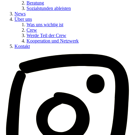
Beratung
Sozialstunden ableisten
News
Über uns
Was uns wichtig ist
Crew
Werde Teil der Crew
Kooperation und Netzwerk
Kontakt