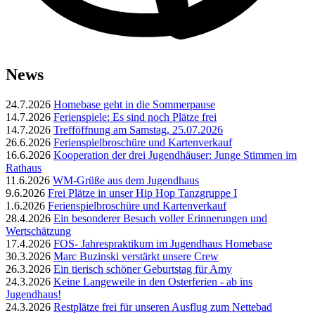
News
24.7.2026
Homebase geht in die Sommerpause
14.7.2026
Ferienspiele: Es sind noch Plätze frei
14.7.2026
Trefföffnung am Samstag, 25.07.2026
26.6.2026
Ferienspielbroschüre und Kartenverkauf
16.6.2026
Kooperation der drei Jugendhäuser: Junge Stimmen im
Rathaus
11.6.2026
WM-Grüße aus dem Jugendhaus
9.6.2026
Frei Plätze in unser Hip Hop Tanzgruppe I
1.6.2026
Ferienspielbroschüre und Kartenverkauf
28.4.2026
Ein besonderer Besuch voller Erinnerungen und
Wertschätzung
17.4.2026
FOS- Jahrespraktikum im Jugendhaus Homebase
30.3.2026
Marc Buzinski verstärkt unsere Crew
26.3.2026
Ein tierisch schöner Geburtstag für Amy
24.3.2026
Keine Langeweile in den Osterferien - ab ins
Jugendhaus!
24.3.2026
Restplätze frei für unseren Ausflug zum Nettebad