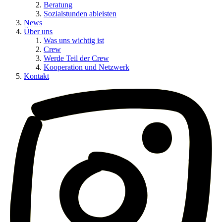
Beratung
Sozialstunden ableisten
News
Über uns
Was uns wichtig ist
Crew
Werde Teil der Crew
Kooperation und Netzwerk
Kontakt