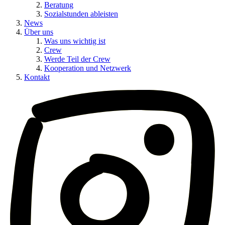
Beratung
Sozialstunden ableisten
News
Über uns
Was uns wichtig ist
Crew
Werde Teil der Crew
Kooperation und Netzwerk
Kontakt