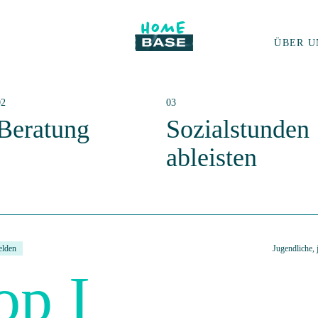
ÜBER U
Beratung
Sozialstunden
ableisten
elden
Jugendliche,
op I