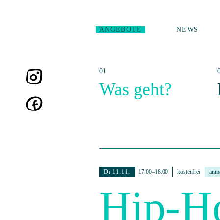
ANGEBOTE
NEWS
Was geht?
Di 11.11.
17:00–18:00
kostenfrei
anm
Hip-H