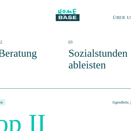
ÜBER U
Beratung
Sozialstunden
ableisten
en
Jugendliche,
p II