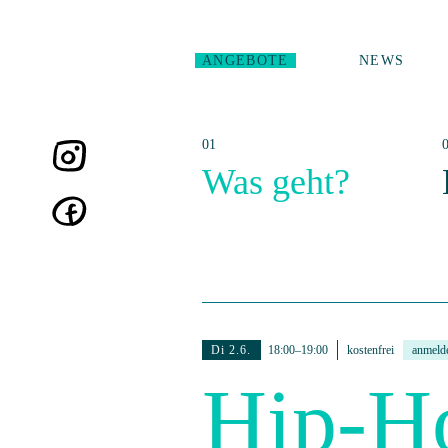
ANGEBOTE
NEWS
Was geht?
Di 2.6.
18:00–19:00
kostenfrei
anmeld
Hip-Ho