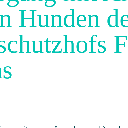
en Hunden d
schutzhofs 
ns