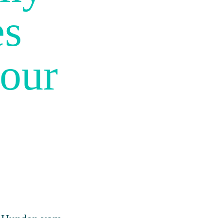
es
Four