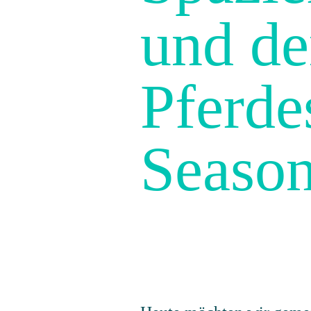
und d
Pferde
Seaso