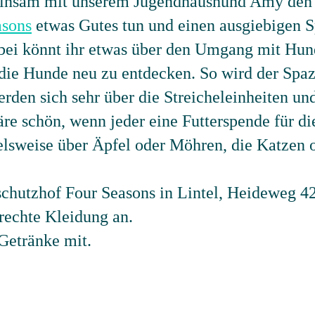
einsam mit unserem Jugendhaushund Amy de
asons
etwas Gutes tun und einen ausgiebigen S
bei könnt ihr etwas über den Umgang mit Hund
die Hunde neu zu entdecken. So wird der Spazi
rden sich sehr über die Streicheleinheiten un
re schön, wenn jeder eine Futterspende für die
ielsweise über Äpfel oder Möhren, die Katzen 
eschutzhof Four Seasons in Lintel, Heideweg 42
erechte Kleidung an.
Getränke mit.