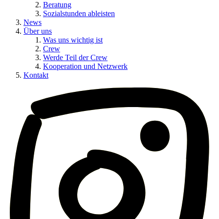
Beratung
Sozialstunden ableisten
News
Über uns
Was uns wichtig ist
Crew
Werde Teil der Crew
Kooperation und Netzwerk
Kontakt