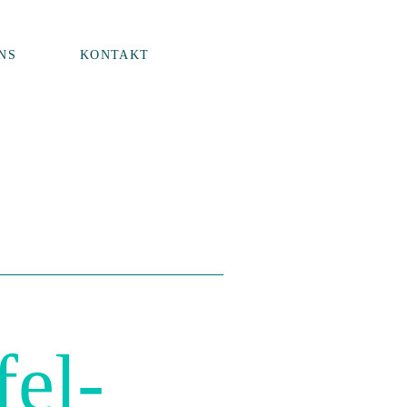
NS
KONTAKT
el-