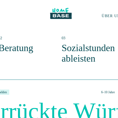
ÜBER U
Beratung
Sozialstunden
ableisten
elden
6–10 Jahre
rrückte Würf